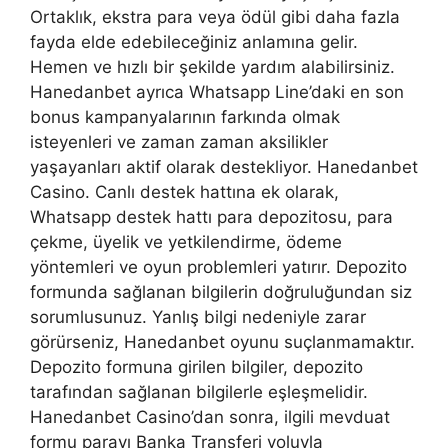
Ortaklık, ekstra para veya ödül gibi daha fazla
fayda elde edebileceğiniz anlamına gelir.
Hemen ve hızlı bir şekilde yardım alabilirsiniz.
Hanedanbet ayrıca Whatsapp Line’daki en son
bonus kampanyalarının farkında olmak
isteyenleri ve zaman zaman aksilikler
yaşayanları aktif olarak destekliyor. Hanedanbet
Casino. Canlı destek hattına ek olarak,
Whatsapp destek hattı para depozitosu, para
çekme, üyelik ve yetkilendirme, ödeme
yöntemleri ve oyun problemleri yatırır. Depozito
formunda sağlanan bilgilerin doğruluğundan siz
sorumlusunuz. Yanlış bilgi nedeniyle zarar
görürseniz, Hanedanbet oyunu suçlanmamaktır.
Depozito formuna girilen bilgiler, depozito
tarafından sağlanan bilgilerle eşleşmelidir.
Hanedanbet Casino’dan sonra, ilgili mevduat
formu parayı Banka Transferi yoluyla