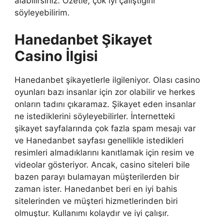
alabilirsiniz. Özetle, çok iyi çalıştığını
söyleyebilirim.
Hanedanbet Şikayet
Casino İlgisi
Hanedanbet şikayetlerle ilgileniyor. Olası casino
oyunları bazı insanlar için zor olabilir ve herkes
onların tadını çıkaramaz. Şikayet eden insanlar
ne istediklerini söyleyebilirler. İnternetteki
şikayet sayfalarında çok fazla spam mesajı var
ve Hanedanbet sayfası genellikle istedikleri
resimleri almadıklarını kanıtlamak için resim ve
videolar gösteriyor. Ancak, casino siteleri bile
bazen parayı bulamayan müşterilerden bir
zaman ister. Hanedanbet beri en iyi bahis
sitelerinden ve müşteri hizmetlerinden biri
olmuştur. Kullanımı kolaydır ve iyi çalışır.