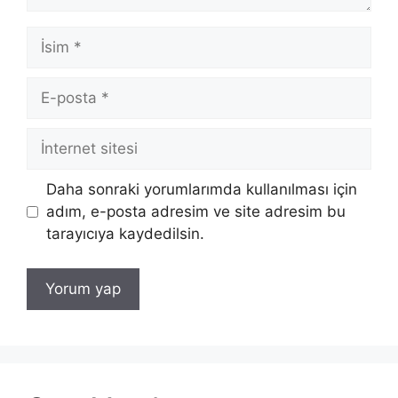
İsim
E-
posta
İnternet
sitesi
Daha sonraki yorumlarımda kullanılması için
adım, e-posta adresim ve site adresim bu
tarayıcıya kaydedilsin.