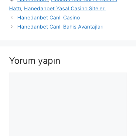
Hattı
,
Hanedanbet Yasal Casino Siteleri
Hanedanbet Canlı Casino
Hanedanbet Canlı Bahis Avantajları
Yorum yapın
Yorum