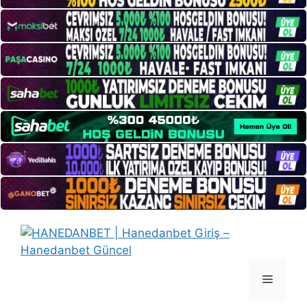
İçeriğe
atla
Menü