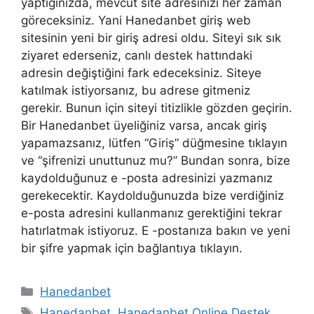
yaptığınızda, mevcut site adresinizi her zaman
göreceksiniz. Yani Hanedanbet giriş web
sitesinin yeni bir giriş adresi oldu. Siteyi sık sık
ziyaret ederseniz, canlı destek hattındaki
adresin değiştiğini fark edeceksiniz. Siteye
katılmak istiyorsanız, bu adrese gitmeniz
gerekir. Bunun için siteyi titizlikle gözden geçirin.
Bir Hanedanbet üyeliğiniz varsa, ancak giriş
yapamazsanız, lütfen “Giriş” düğmesine tıklayın
ve “şifrenizi unuttunuz mu?” Bundan sonra, bize
kaydolduğunuz e -posta adresinizi yazmanız
gerekecektir. Kaydolduğunuzda bize verdiğiniz
e-posta adresini kullanmanız gerektiğini tekrar
hatırlatmak istiyoruz. E -postanıza bakın ve yeni
bir şifre yapmak için bağlantıya tıklayın.
Kategoriler
Hanedanbet
Etiketler
Hanedanbet
,
Hanedanbet Online Destek