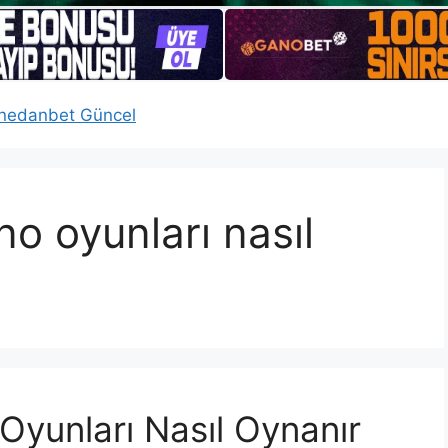
o oyunları nasıl
yunları Nasıl Oynanır