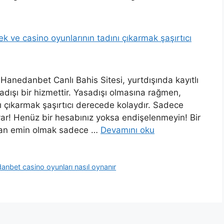
Hanedanbet Canlı Bahis Sitesi, yurtdışında kayıtlı
sadışı bir hizmettir. Yasadışı olmasına rağmen,
ı çıkarmak şaşırtıcı derecede kolaydır. Sadece
var! Henüz bir hesabınız yoksa endişelenmeyin! Bir
dan emin olmak sadece …
Devamını oku
anbet casino oyunları nasıl oynanır