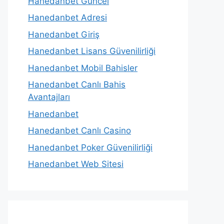
Hanedanbet Güncel
Hanedanbet Adresi
Hanedanbet Giriş
Hanedanbet Lisans Güvenilirliği
Hanedanbet Mobil Bahisler
Hanedanbet Canlı Bahis
Avantajları
Hanedanbet
Hanedanbet Canlı Casino
Hanedanbet Poker Güvenilirliği
Hanedanbet Web Sitesi