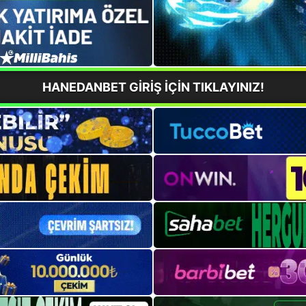
HANEDANBET GİRİŞ İÇİN TIKLAYINIZ!