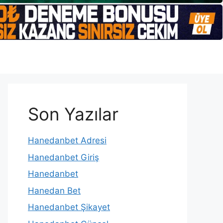
Son Yazılar
Hanedanbet Adresi
Hanedanbet Giriş
Hanedanbet
Hanedan Bet
Hanedanbet Şikayet