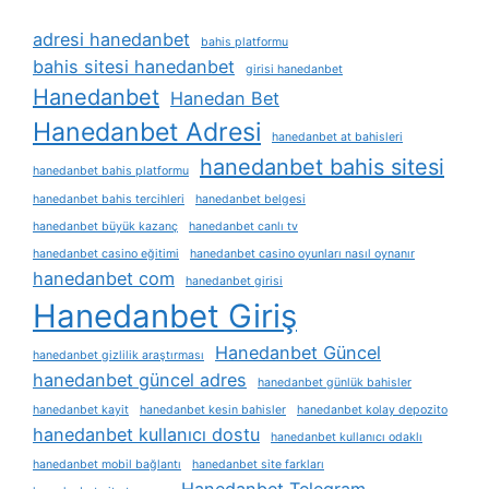
adresi hanedanbet
bahis platformu
bahis sitesi hanedanbet
girisi hanedanbet
Hanedanbet
Hanedan Bet
Hanedanbet Adresi
hanedanbet at bahisleri
hanedanbet bahis sitesi
hanedanbet bahis platformu
hanedanbet bahis tercihleri
hanedanbet belgesi
hanedanbet büyük kazanç
hanedanbet canlı tv
hanedanbet casino eğitimi
hanedanbet casino oyunları nasıl oynanır
hanedanbet com
hanedanbet girisi
Hanedanbet Giriş
Hanedanbet Güncel
hanedanbet gizlilik araştırması
hanedanbet güncel adres
hanedanbet günlük bahisler
hanedanbet kayit
hanedanbet kesin bahisler
hanedanbet kolay depozito
hanedanbet kullanıcı dostu
hanedanbet kullanıcı odaklı
hanedanbet mobil bağlantı
hanedanbet site farkları