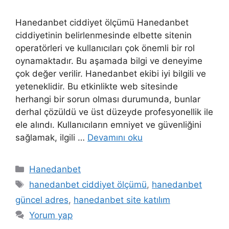
Hanedanbet ciddiyet ölçümü Hanedanbet
ciddiyetinin belirlenmesinde elbette sitenin
operatörleri ve kullanıcıları çok önemli bir rol
oynamaktadır. Bu aşamada bilgi ve deneyime
çok değer verilir. Hanedanbet ekibi iyi bilgili ve
yeteneklidir. Bu etkinlikte web sitesinde
herhangi bir sorun olması durumunda, bunlar
derhal çözüldü ve üst düzeyde profesyonellik ile
ele alındı. Kullanıcıların emniyet ve güvenliğini
sağlamak, ilgili …
Devamını oku
Kategoriler
Hanedanbet
Etiketler
hanedanbet ciddiyet ölçümü
,
hanedanbet
güncel adres
,
hanedanbet site katılım
Yorum yap