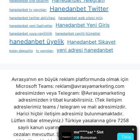
Hanedanbet Telegram
hanedanbet site tasarımı
Hanedanbet Twitter
hanedanbet tv yayınları
hanedanbet twitter aktivitesi
hanedanbet web sitesi giriş
Hanedanbet Yeni Giriş
hanedanbet yeni faaliyetler
hanedanbet yuva çeşitliliği
hanedanbet çeşitli hizmetler
hanedanbet üyelik
Hanedanbet Şikayet
yeni adresi hanedanbet
kolay depozito
tv yayınları
Avrasya'nın en büyük reklam platformunda olmak için
Microsoft Teams:
reklam@avrasyamarketing.com
adresimizden veya Telegram: @Avrasyamarketing
adresimizden irtibat kurabilirsiniz. (Tek iletişim
adreslerimiz teams / telegram ve mail adresimizdir.
Harici hiçbir iletişim adresimiz bulunmamaktadır.
Lütfen itibar etmeyiniz.) Türkiye yasalarına göre 7258
sayılı kanun uyarınca yasa dışı bahis oynamanın
cezaları mevcuttur. Şu an bulunduğunuz site hiç bir