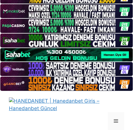
İçeriğe
atla
Menü