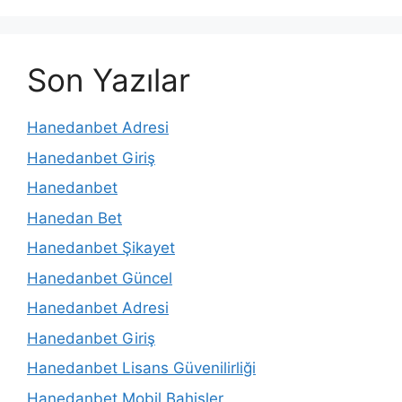
Son Yazılar
Hanedanbet Adresi
Hanedanbet Giriş
Hanedanbet
Hanedan Bet
Hanedanbet Şikayet
Hanedanbet Güncel
Hanedanbet Adresi
Hanedanbet Giriş
Hanedanbet Lisans Güvenilirliği
Hanedanbet Mobil Bahisler