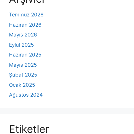
Temmuz 2026
Haziran 2026
Mayıs 2026
Eylül 2025
Haziran 2025
Mayıs 2025
Şubat 2025
Ocak 2025
Ağustos 2024
Etiketler